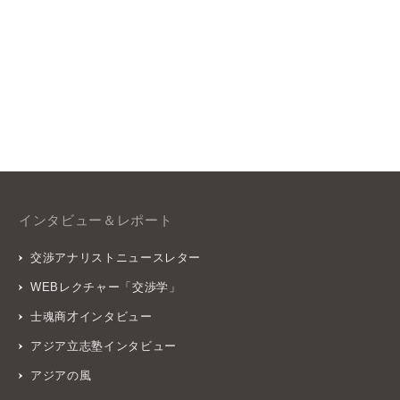
インタビュー＆レポート
交渉アナリストニュースレター
WEBレクチャー「交渉学」
士魂商才インタビュー
アジア立志塾インタビュー
アジアの風