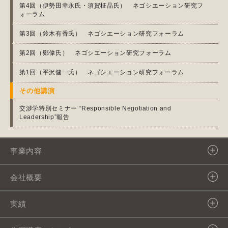
第4回（伊勢田幸永氏・須賀柾晶氏） ネゴシエーション研究フ
ォーラム
第3回（鈴木有香氏） ネゴシエーション研究フォーラム
第2回（鄭偉氏） ネゴシエーション研究フォーラム
第1回（平沢健一氏） ネゴシエーション研究フォーラム
その他講演
交渉学特別セミナー “Responsible Negotiation and
Leadership”報告
事業内容
マネジメント・イノベーション
会社概要
支援事業
会社概要
実績
交渉力・協働力支援事業
社名の由来