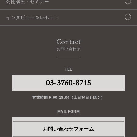
メディア実績
公開講座・セミナー
交渉アナリスト資格事業
沿革
取引先実績
募集中の公開講座・セミナー
インタビュー＆レポート
BtoB営業・マーケティング支援事業
企業理念
アジア立志塾
交渉アナリストニュースレター
Contact
アクセス
グローバル人材支援
WEBレクチャー「交渉学」
お問い合わせ
会社案内
士魂商才インタビュー
TEL
アジア立志塾インタビュー
03-3760-8715
アジアの風
営業時間 9:00-18:00（土日祝日を除く）
MAIL FORM
お問い合わせフォーム